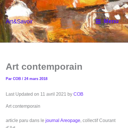
Aller
au
contenu
Menu
Art&Savoir
Art contemporain
Par
COB
/
24 mars 2018
Last Updated on 11 avril 2021 by
COB
Art contemporain
article paru dans le
journal Areopage
, collectif Courant
d’Art