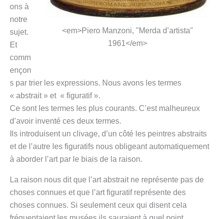
ons à
notre
<em>Piero Manzoni, "Merda d’artista"
sujet.
1961</em>
Et
comm
ençon
s par trier les expressions. Nous avons les termes
« abstrait » et « figuratif ».
Ce sont les termes les plus courants. C’est malheureux
d’avoir inventé ces deux termes.
Ils introduisent un clivage, d’un côté les peintres abstraits
et de l’autre les figuratifs nous obligeant automatiquement
à aborder l’art par le biais de la raison.
La raison nous dit que l’art abstrait ne représente pas de
choses connues et que l’art figuratif représente des
choses connues. Si seulement ceux qui disent cela
fréquentaient les musées ils sauraient à quel point