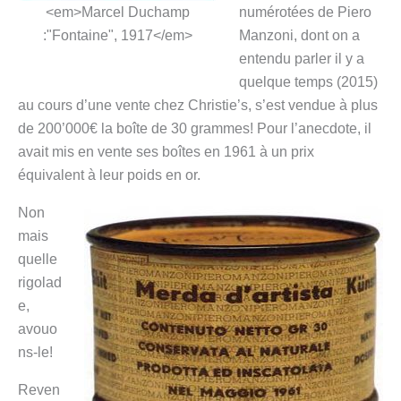
<em>Marcel Duchamp
numérotées de Piero
:"Fontaine", 1917</em>
Manzoni, dont on a
entendu parler il y a
quelque temps (2015)
au cours d’une vente chez Christie’s, s’est vendue à plus
de 200’000€ la boîte de 30 grammes! Pour l’anecdote, il
avait mis en vente ses boîtes en 1961 à un prix
équivalent à leur poids en or.
Non
mais
quelle
rigolad
e,
avouo
ns-le!
Reven