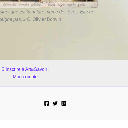
esthétique est la nature même des êtres. Elle ne
seigne pas. »
C. Olivier Bonvin
S’inscrire à Art&Savoir :
Mon compte