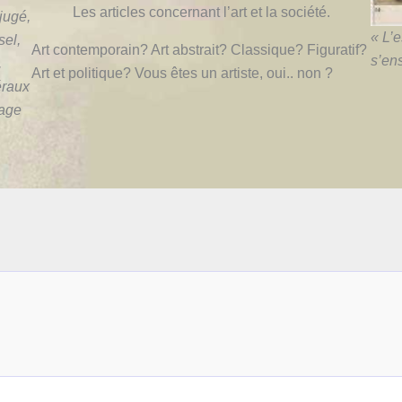
Les articles concernant l’art et la société.
éjugé,
« L’
sel,
Art contemporain? Art abstrait? Classique? Figuratif?
s’en
,
Art et politique? Vous êtes un artiste, oui.. non ?
éraux
nage