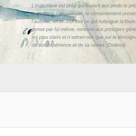
L’éclectique est celui qui foulant aux pieds le pr
la tradition, l’ancienneté, le consentement univer
l’autorité, en un mot tout ce qui subjugue la foule
pense par lui-même, remonte aux principes gén
les plus clairs et n’admet rien que sur le témoig
de son expérience et de sa raison. (Diderot)