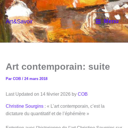
Aller
au
contenu
Menu
Art&Savoir
Art contemporain: suite
Par
COB
/
24 mars 2018
Last Updated on 14 février 2026 by
COB
Christine Sourgins
: « L’art contemporain, c’est la
dictature du quantitatif et de l’éphémère »
Entretien avec l’historienne de l’art Christine Sourgins sur