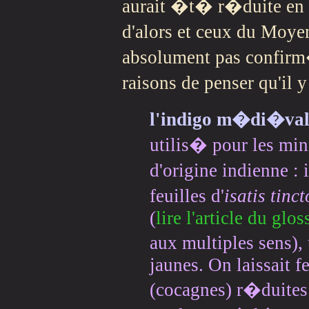
aurait �t� r�duite en p
d'alors et ceux du Moye
absolument pas confirm
raisons de penser qu'il 
l'indigo m�di�va
utilis� pour les mini
d'origine indienne : 
feuilles d'
isatis tinct
(
lire l'article du glos
aux multiples sens), 
jaunes. On laissait f
(cocagnes) r�duites