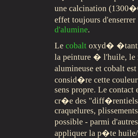
une calcination (1300�C
effet toujours d'enserr
d'alumine
.
Le
cobalt
oxyd� �tant l'
la peinture � l'huile, le
alumineuse et cobalt es
consid�re cette couleu
sens propre. Le contact e
cr�e des "diff�rentiels
craquelures, plissements
possible - parmi d'autr
appliquer la p�te huile/