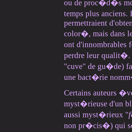
ou de proc�d�s moi
temps plus anciens. 
permettraient d'obte
color�, mais dans l
ont d'innombrables f
perdre leur qualit�.
"cuve" de gu�de) fa
une bact�rie nom
Certains auteurs �v
myst�rieuse d'un bl
aussi myst�rieux "
f
non pr�cis�) qui s