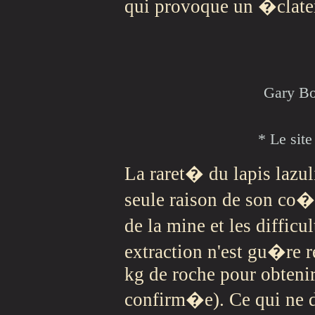
qui provoque un �clatem
Gary Bo
* Le sit
La raret� du lapis lazul
seule raison de son co�
de la mine et les diffic
extraction n'est gu�re re
kg de roche pour obteni
confirm�e). Ce qui ne do