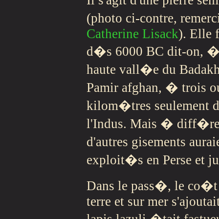
(photo ci-contre, remer
Catherine Lisack
). Elle 
d�s 6000 BC dit-on, �
haute vall�e du Badakh
Pamir afghan, � trois o
kilom�tres seulement d
l'Indus. Mais � diff�r
d'autres gisements aur
exploit�s en Perse et j
Dans le pass�, le co�t 
terre et sur mer s'ajoutai
lapis lazuli �tait fastu