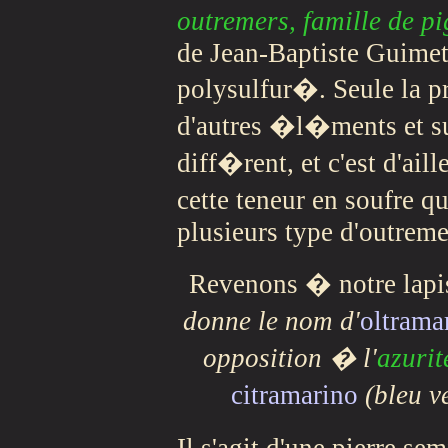
outremers, famille de p
de Jean-Baptiste Guimet
polysulfur�. Seule la p
d'autres �l�ments et su
diff�rent, et c'est d'aill
cette teneur en soufre qu
plusieurs type d'outreme
Revenons � notre lap
donne le nom d'
oltrama
opposition � l'
azurit
citramarino
(bleu v
Il s'agit d'une pierre s