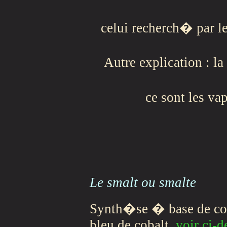
celui recherch� par les
Autre explication : l
ce sont les vap
Le smalt
ou smalte
Synth�se � base de coba
bleu de cobalt,
voir ci-d