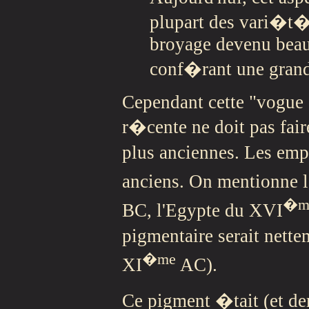
plupart des vari�t�
broyage devenu beauco
conf�rant une gran
Cependant cette "vogue 
r�cente ne doit pas fair
plus anciennes. Les empl
anciens. On mentionne 
�m
BC, l'Egypte du XVI
pigmentaire serait nett
�me
XI
AC).
Ce pigment �tait (et d