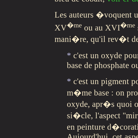
Les auteurs �voquent un
�me
�me
XV
ou au XVI
mani�re, qu'il rev�t d
*
c'est un oxyde pour
base de phosphate ou
*
c'est un pigment p
m�me base : on prod
oxyde, apr�s quoi 
si�cle, l'aspect "mi
en peinture d�corat
Aujourd'hui, cet aspe