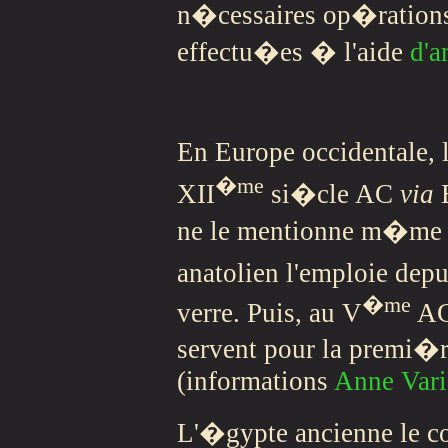
n�cessaires op�rations
effectu�es � l'aide
d'
En Europe occidentale, l
�me
XII
si�cle AC
via
ne le mentionne m�me pa
anatolien l'emploie depu
�me
verre. Puis, au V
AC,
servent pour la premi�r
(informations
Anne Var
L'�gypte ancienne le co