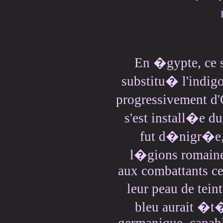
En �gypte, ce s
substitu� l'indig
progressivement d'
s'est install�e d
fut d�nigr�e, 
l�gions romaine
aux combattants ce
leur peau de tei
bleu aurait �t