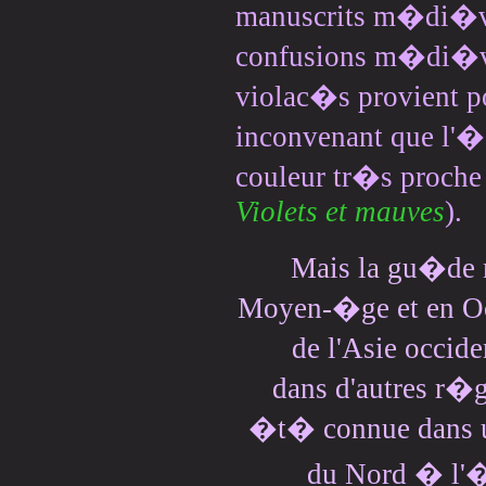
manuscrits m�di�va
confusions m�di�val
violac�s provient p
inconvenant que l'�g
couleur tr�s proche 
Violets et mauves
).
Mais la gu�de n
Moyen-�ge et en Occ
de l'Asie occide
dans d'autres r�g
�t� connue dans un
du Nord � l'�