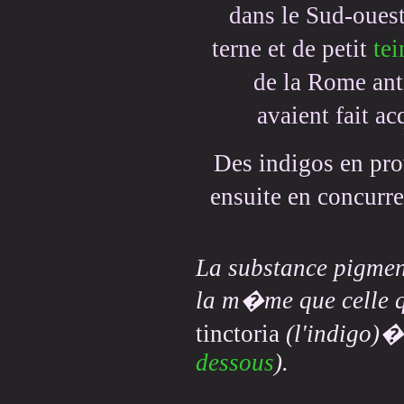
dans le Sud-ouest
terne et de petit
tei
de la Rome ant
avaient fait a
Des indigos en p
ensuite en concur
La substance pigmen
la m�me que celle qu
tinctoria
(l'indigo)�
dessous
).