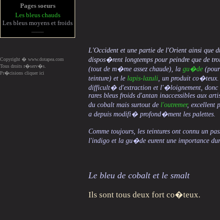
Pages soeurs
Les bleus chauds
Les bleus moyens et froids
_____
L'Occident et une partie de l'Orient ainsi que 
dispos�rent longtemps pour peindre que de tro
Copyright � www.dotapea.com
Tous droits r�serv�s.
(tout de m�me assez chaude), la
gu�de
(pour 
Pr�cisions cliquer ici
teinture) et le
lapis-lazuli
, un produit co�teux. 
difficult� d'extraction et l'�loignement, donc l
rares bleus froids d'antan inaccessibles aux arti
du cobalt mais surtout de
l'outremer
, excellen
a depuis modifi� profond�ment les palettes.
Comme toujours, les teintures ont connu un 
l'indigo et la gu�de eurent une importance du
Le bleu de cobalt et le smalt
Ils sont tous deux fort co�teux.