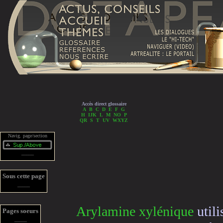
Accès direct glossaire
A
B
C
D
E
F
G
H
IJK
L
M
NO
P
QR
S
T
UV
WXYZ
Navig. page/section
_____
Sous cette page
_____
Arylamine
xylénique
utili
Pages soeurs
_____