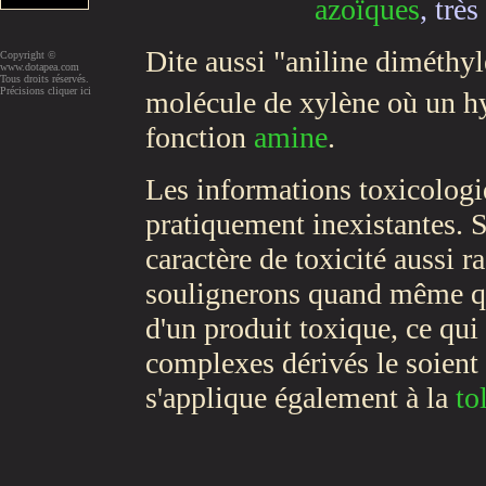
azoïques
, trè
Dite aussi "aniline diméthyl
Copyright ©
www.dotapea.com
Tous droits réservés.
Précisions cliquer ici
molécule de xylène où un h
fonction
amine
.
Les informations toxicologi
pratiquement inexistantes. S'
caractère de toxicité aussi r
soulignerons quand même qu'
d'un produit toxique, ce qui
complexes dérivés le soient
s'applique également à la
to