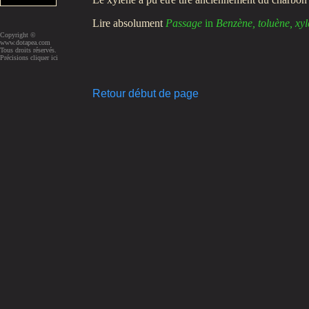
Lire absolument
Passage
in
Benzène, toluène, xyl
Copyright ©
www.dotapea.com
Tous droits réservés.
Précisions cliquer ici
Retour début de page