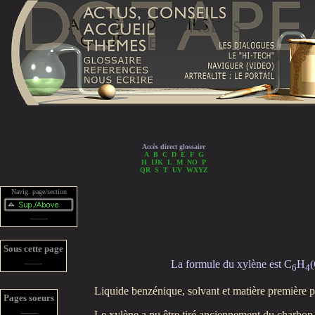
Accès direct glossaire
A
B
C
D
E
F
G
H
IJK
L
M
NO
P
QR
S
T
UV
WXYZ
Navig. page/section
_____
Sous cette page
_____
La formule du xylène est C
H
6
4
Liquide benzénique, solvant et matière première po
Pages soeurs
_____
Le xylène a pu être tiré anciennement du charbon de