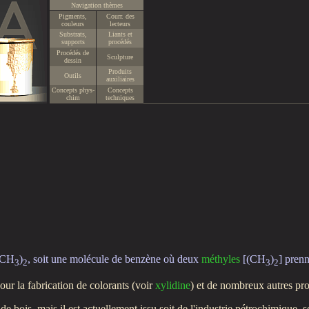
Navigation thèmes
Pigments,
Courr. des
couleurs
lecteurs
Substrats,
Liants et
supports
procédés
Procédés de
Sculpture
dessin
Produits
Outils
auxiliaires
Concepts phys-
Concepts
chim
techniques
(CH
)
, soit une molécule de benzène où deux
méthyles
[(CH
)
] pren
3
2
3
2
ur la fabrication de colorants (voir
xylidine
) et de nombreux autres pro
 bois, mais il est actuellement issu soit de l'industrie pétrochimique, s