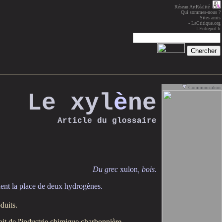
Réseau ArtRéalité
Qui sommes-nous ?
Sites amis
-
LaCritique.org
-
LEntrepot.fr
Communication
Le xyl
è
ne
Article du
glossaire
Du grec
xulon
, bois.
nent la place de deux hydrogènes.
duits.
oit de l'industrie chimique charbonnière.