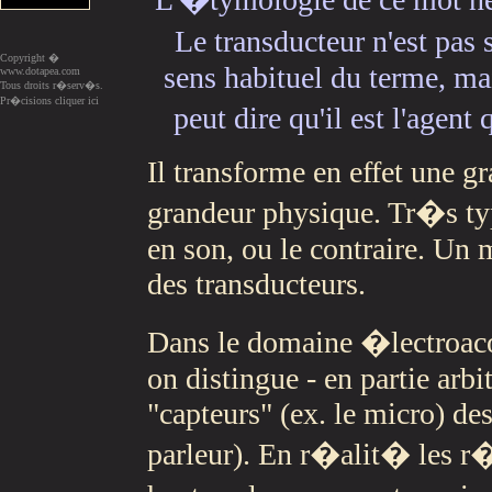
Le transducteur n'est pa
Copyright �
sens habituel du terme, ma
www.dotapea.com
Tous droits r�serv�s.
Pr�cisions cliquer ici
peut dire qu'il est l'agen
Il transforme en effet une g
grandeur physique. Tr�s ty
en son, ou le contraire. Un
des transducteurs.
Dans le domaine �lectroac
on distingue - en partie arbi
"capteurs" (ex. le micro) des
parleur). En r�alit� les r