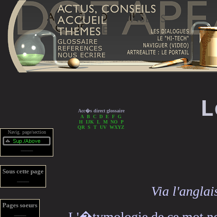
L
Acc�s direct glossaire
A
B
C
D
E
F
G
H
IJK
L
M
NO
P
QR
S
T
UV
WXYZ
Navig. page/section
_____
Sous cette page
_____
Via l'angla
Pages soeurs
L'�tymologie de ce mot 
_____