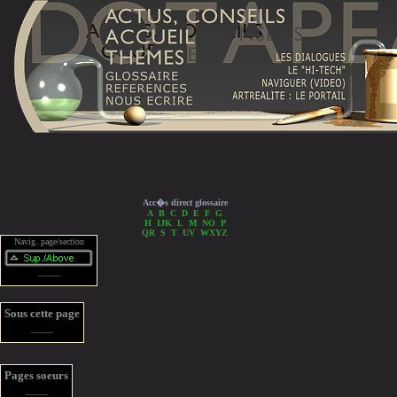
Acc�s direct glossaire
A
B
C
D
E
F
G
H
IJK
L
M
NO
P
QR
S
T
UV
WXYZ
Navig. page/section
_____
Sous cette page
_____
Pages soeurs
_____