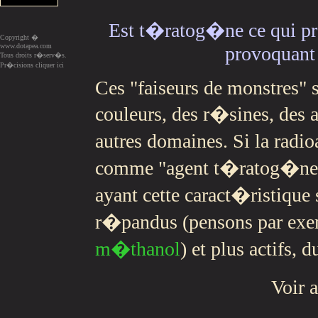
Est t�ratog�ne ce qui pr
Copyright �
www.dotapea.com
provoquant
Tous droits r�serv�s.
Pr�cisions cliquer ici
Ces "faiseurs de monstres" 
couleurs, des r�sines, des a
autres domaines. Si la rad
comme "agent t�ratog�ne m
ayant cette caract�ristique
r�pandus (pensons par exem
m�thanol
) et plus actifs, 
Voir 