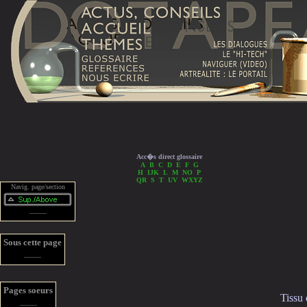
Acc�s direct glossaire
A
B
C
D
E
F
G
H
IJK
L
M
NO
P
QR
S
T
UV
WXYZ
Navig. page/section
_____
Sous cette page
_____
Pages soeurs
Tissu
_____