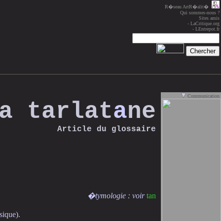
R�seau ArtR�alit�
Qui sommes-nous ?
Sites amis
-
LaCritique.org
-
LEntrepot.fr
Communication
a tarlat
a
ne
Article du
glossaire
�tymologie : voir
tan
sique).