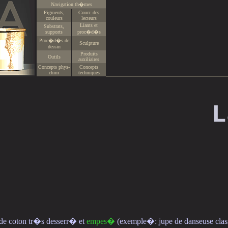
Navigation th�mes
Pigments,
Courr. des
couleurs
lecteurs
Liants et
Substrats,
supports
proc�d�s
Proc�d�s de
Sculpture
dessin
Produits
Outils
auxiliaires
Concepts phys-
Concepts
chim
techniques
L
 de coton tr�s desserr� et
empes�
(exemple�: jupe de danseuse clas