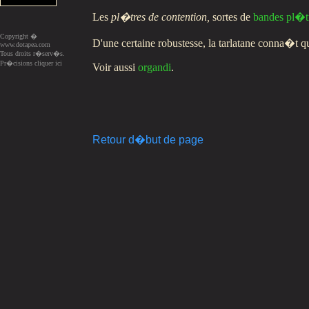
Les
pl�tres de contention,
sortes de
bandes pl�
Copyright �
D'une certaine robustesse, la tarlatane conna�t qu
www.dotapea.com
Tous droits r�serv�s.
Pr�cisions cliquer ici
Voir aussi
organdi
.
Retour d�but de page